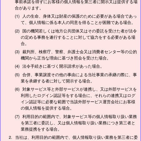
事前承諾を得ずにお客様の個人情報を第三者に開示又は提供する場
合があります。
人の生命、身体又は財産の保護のために必要がある場合であっ
て、個人情報に係る本人の同意を得ることが困難である場合。
国の機関若しくは地方公共団体又はその委託を受けた者が法令
の定める事務を遂行することに対して協力をする必要がある場
合。
裁判所、検察庁、警察、弁護士会又は消費者センター等の公的
機関から正当な理由に基づき照会を受けた場合。
法令手続きに基づく開示請求があった場合。
合併、事業譲渡その他の事由による当社事業の承継の際に、事
業を承継する者に対して開示する場合。
対象サービス等と外部サービスが連携し、又は外部サービスを
利用したログイン認証等をする場合に、それらの連携又はログ
イン認証等に必要な範囲で当該外部サービス運営会社にお客様
の個人情報を提供する場合。
利用目的の範囲内で、対象サービス等の個人情報取り扱い業務
を第三者に委託し、又は個人情報取り扱い業務につき第三者と
業務提携をする場合。
当社は、利用目的の範囲内で、個人情報取り扱い業務を第三者に委