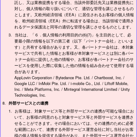
託し、又は業務提携をする場合、当該外部委託先又は業務提携先に
対し、個人情報の取り扱いについて、適切な管理を講じさせるもの
とします。又欧州経済領域（EEA）に居住されるお客様の個人情報
を、欧州経済領域（EEA）外に転送する場合は、当該領域で適用さ
れるデータ保護法と同等の適切な管理を講じさせるものとします。
当社は、「６．個人情報の利用目的の(6)(7)」を主目的として、必
要最小限の情報を以下の第三者（以下「パートナー会社」といいま
す）と共有する場合があります。又、各パートナー会社は、本対象
サービスで共有した情報とお客様が本対象サービスとは別に各パー
トナー会社に提供した他の情報や、お客様が各パートナー会社のサ
ービスを使用した際に収集した他の情報を組み合わせて使用する場
合があります。
AppLovin Corporation / Bytedance Pte. Ltd. / Chartboost, Inc. /
Google LLC / InMobi Pte. Ltd. / i-mobile Co., Ltd. / Liftoff Mobile,
Inc. / Meta Platforms, Inc. / Mintegral International Limited / Unity
Technologies, Inc.
外部サービスとの連携
お客様は、対象サービス等と外部サービスの連携が可能な場合にお
いて、お客様の同意のもと対象サービス等と外部サービスを連携さ
せることができます。その場合においては、その連携のために必要
な範囲において、連携する外部サービス運営会社に対し当社がお客
様の個人情報を提供する場合があり、また外部サービス運営会社か