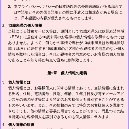
本プライバシーポリシーの日本語以外の外国言語版がある場合で、
日本語版とその外国言語版との間に矛盾又は相違点がある場合に
は、日本語版の内容が優先されるものとします。
13歳未満の個人情報
当社による対象サービス等は、原則として13歳未満又は欧州経済領域
（EEA）に居住する16歳未満のお客様の個人情報を取得するものでは
ありません。よって、何らかの事情で当社が13歳未満又は欧州経済領
域（EEA）に居住する16歳未満のお客様から親権者の同意のない個人
情報を取得した場合は、それが親権者の同意のないお客様の個人情報
であることを知り得た時点で直ちに削除致します。
第2章 個人情報の定義
個人情報とは
個人情報とは、お客様個人に関する情報であって、当該情報に含まれ
る氏名、住所、電話番号、性別、年齢、生年月日及び電子メールアド
レスその他の記述等により特定のお客様個人を識別することができる
ものをいいます。また、その情報のみでは特定のお客様個人を識別で
きなくても、他の情報と容易に照合することができて、尚且つその結
果特定のお客様個人を識別できるものも個人情報に含みます。
個人情報の取得