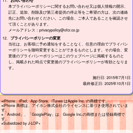
お問い合わせ
本プライバシーポリシーに関するお問い合わせ又は個人情報の開示、
訂正、追加、削除及び第三者提供の停止等をご希望の方は、次の連絡
先にお問い合わせください。この場合、ご本人であることを確認させ
て頂くことがあります。
メールアドレス：privacypolicy@ofcr.co.jp
プライバシーポリシーの変更
当社は、お客様に予め通知をすることなく、任意の理由でプライバシ
ーポリシーを随時変更することができるものとします。その場合、変
更後のプライバシーポリシーはこのウェブページに掲載するものと
し、掲載された時点で変更後のプライバシーポリシーが有効となりま
す。
施行日: 2015年7月1日
最終修正日: 2025年10月1日
※iPhone、iPad、App Store、iTunes はApple Inc. の商標です。
※iPhone 商標は、アイホン株式会社のライセンスに基づき使用されていま
す。
※「Android」、「GooglePlay」は、Google Inc.の商標または登録商標で
す。
※Subsidized by J-LOP+