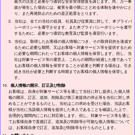
最大の注意と必要かつ適切な安全管理措置を講じます。尚、万一事
故が発生した場合には、被害を最小限にとどめる体制を速やかにと
り、また再発防止のための是正処置をとります。
当社は、全ての当社の役員、社員及び従業員に対して、本プライバ
シーポリシーを遵守させます。また本プライバシーポリシーを遵守
するために、必要かつ適切な教育及び監督を適宜行います。
当社は、取得したお客様の個人情報につき、その取得目的を達成す
るために必要な期間、又はお客様へ対象サービス等を提供するため
に必要な期間にわたってお客様の個人情報を保管します。但し、当
社は対象サービス等の運営上、これらの期間が経過した後であって
もお客様の個人情報を保管することが必要と判断する場合は、引き
続き当社が必要と判断する時期までお客様の個人情報を保管しま
す。
個人情報の開示、訂正及び削除
お客様は、自身が対象サービス等を通じて当社に対し提供した個人情
報の開示、訂正、追加、削除及び第三者提供の停止等を当社に対し求
めることができるものとし、当社はこの求めを受けた場合、当該お客
様が当社に当該個人情報を提供した本人であることを確認した上で、
合理的な期間内にこれに対応致します。但し、対象サービス等を通じ
てお客様自身で直接訂正、追加及び削除等が可能な個人情報について
は、お客様自身で訂正、追加及び削除等を行うものとします。