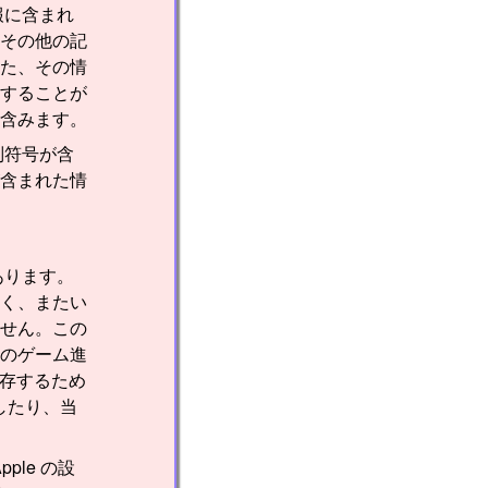
報に含まれ
その他の記
た、その情
することが
含みます。
別符号が含
含まれた情
あります。
く、またい
せん。この
のゲーム進
保存するため
信したり、当
ple の設