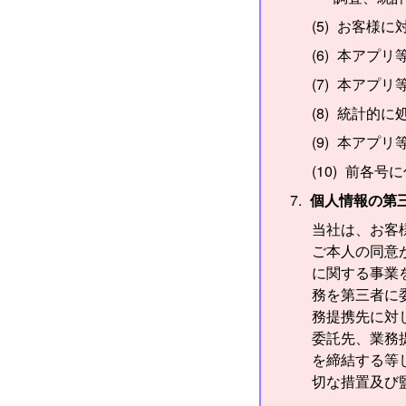
お客様に
本アプリ
本アプリ
統計的に
本アプリ
前各号に
個人情報の第
当社は、お客
ご本人の同意
に関する事業
務を第三者に
務提携先に対
委託先、業務
を締結する等
切な措置及び