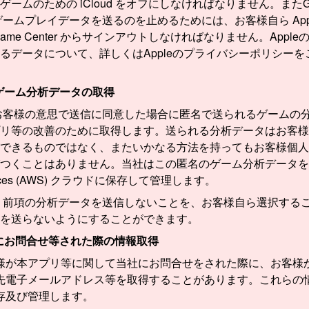
ゲームのための iCloud をオフにしなければなりません。またG
 にゲームプレイデータを送るのを止めるためには、お客様自ら App
ame Center からサインアウトしなければなりません。Appl
るデータについて、詳しくはAppleのプライバシーポリシーを
ゲーム分析データの取得
お客様の意思で送信に同意した場合に匿名で送られるゲームの
リ等の改善のために取得します。送られる分析データはお客様
できるものではなく、またいかなる方法を持ってもお客様個人
つくことはありません。当社はこの匿名のゲーム分析データを、 
rvices (AWS) クラウドに保存して管理します。
、前項の分析データを送信しないことを、お客様自ら選択する
を送らないようにすることができます。
にお問合せ等された際の情報取得
様が本アプリ等に関して当社にお問合せをされた際に、お客様
先電子メールアドレス等を取得することがあります。これらの
存及び管理します。