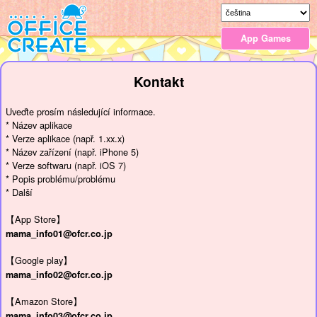
App Games
Kontakt
Uveďte prosím následující informace.
* Název aplikace
* Verze aplikace (např. 1.xx.x)
* Název zařízení (např. iPhone 5)
* Verze softwaru (např. iOS 7)
* Popis problému/problému
* Další
【App Store】
mama_info01@ofcr.co.jp
【Google play】
mama_info02@ofcr.co.jp
【Amazon Store】
mama_info03@ofcr.co.jp