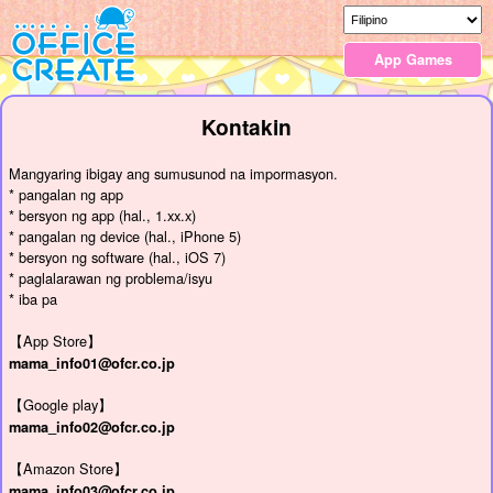
App Games
Kontakin
Mangyaring ibigay ang sumusunod na impormasyon.
* pangalan ng app
* bersyon ng app (hal., 1.xx.x)
* pangalan ng device (hal., iPhone 5)
* bersyon ng software (hal., iOS 7)
* paglalarawan ng problema/isyu
* iba pa
【App Store】
mama_info01@ofcr.co.jp
【Google play】
mama_info02@ofcr.co.jp
【Amazon Store】
mama_info03@ofcr.co.jp