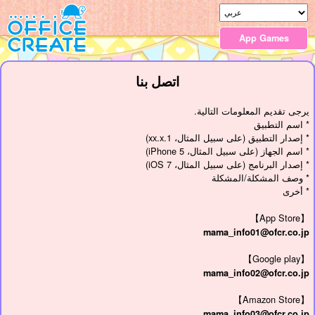
App Games
اتصل بنا
يرجى تقديم المعلومات التالية.
* اسم التطبيق
* إصدار التطبيق (على سبيل المثال، 1.xx.x)
* اسم الجهاز (على سبيل المثال، iPhone 5)
* إصدار البرنامج (على سبيل المثال، iOS 7)
* وصف المشكلة/المشكلة
* أخرى
【App Store】
mama_info01@ofcr.co.jp
【Google play】
mama_info02@ofcr.co.jp
【Amazon Store】
mama_info03@ofcr.co.jp