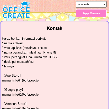
App Games
Kontak
Harap berikan informasi berikut.
* nama aplikasi
* versi aplikasi (misalnya, 1.xx.x)
* nama perangkat (misalnya, iPhone 5)
* versi perangkat lunak (misalnya, iOS 7)
* deskripsi masalah/isu
* lainnya
【App Store】
mama_info01@ofcr.co.jp
【Google play】
mama_info02@ofcr.co.jp
【Amazon Store】
mama_info03@ofcr.co.jp