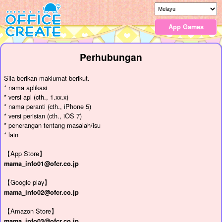
App Games
Perhubungan
Sila berikan maklumat berikut.
* nama aplikasi
* versi apl (cth., 1.xx.x)
* nama peranti (cth., iPhone 5)
* versi perisian (cth., iOS 7)
* penerangan tentang masalah/isu
* lain
【App Store】
mama_info01@ofcr.co.jp
【Google play】
mama_info02@ofcr.co.jp
【Amazon Store】
mama_info03@ofcr.co.jp