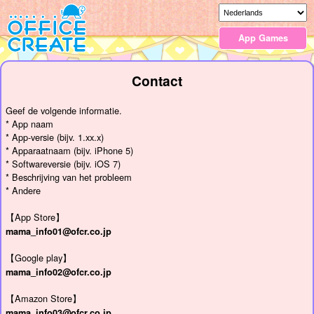
App Games
Contact
Geef de volgende informatie.
* App naam
* App-versie (bijv. 1.xx.x)
* Apparaatnaam (bijv. iPhone 5)
* Softwareversie (bijv. iOS 7)
* Beschrijving van het probleem
* Andere
【App Store】
mama_info01@ofcr.co.jp
【Google play】
mama_info02@ofcr.co.jp
【Amazon Store】
mama_info03@ofcr.co.jp