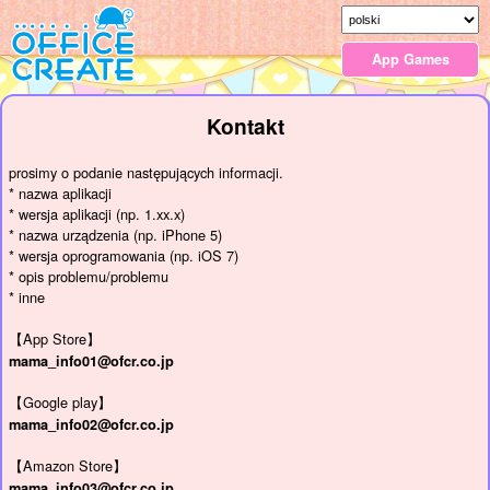
App Games
Kontakt
prosimy o podanie następujących informacji.
* nazwa aplikacji
* wersja aplikacji (np. 1.xx.x)
* nazwa urządzenia (np. iPhone 5)
* wersja oprogramowania (np. iOS 7)
* opis problemu/problemu
* inne
【App Store】
mama_info01@ofcr.co.jp
【Google play】
mama_info02@ofcr.co.jp
【Amazon Store】
mama_info03@ofcr.co.jp