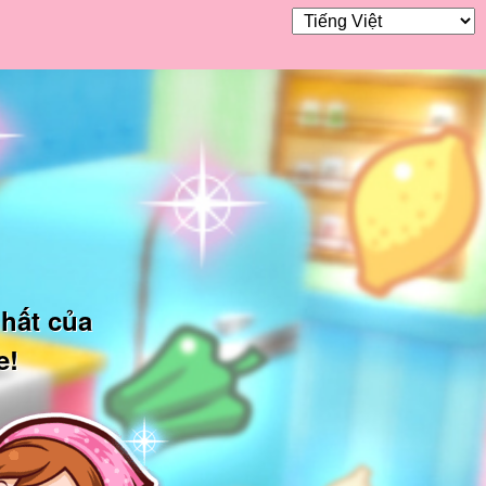
hất của
e!