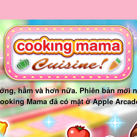
ướng, hầm và hơn nữa. Phiên bản mới n
ooking Mama đã có mặt ở Apple Arcad