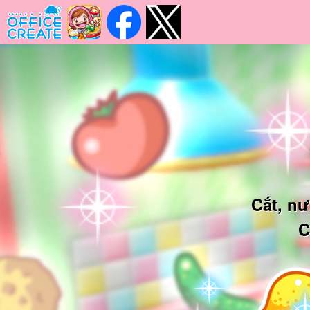
Cắt, n
C